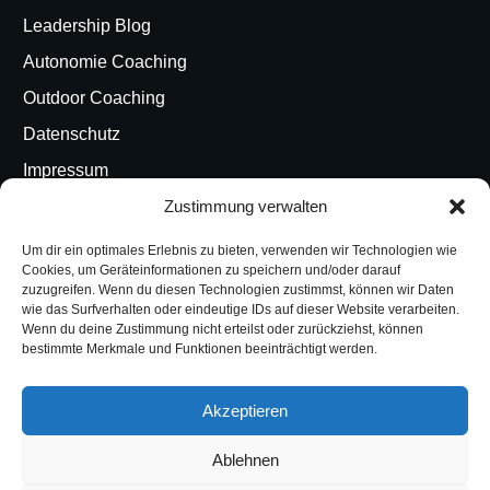
Leadership Blog
Autonomie Coaching
Outdoor Coaching
Datenschutz
Impressum
Zustimmung verwalten
KONTAKT
Um dir ein optimales Erlebnis zu bieten, verwenden wir Technologien wie
Altonaer Poststrasse 9a, Hamburg, 22767
Cookies, um Geräteinformationen zu speichern und/oder darauf
+49 174 2526 060
zuzugreifen. Wenn du diesen Technologien zustimmst, können wir Daten
gerd@truenorth.style
wie das Surfverhalten oder eindeutige IDs auf dieser Website verarbeiten.
Wenn du deine Zustimmung nicht erteilst oder zurückziehst, können
bestimmte Merkmale und Funktionen beeinträchtigt werden.
SOCIAL MEDIA
Akzeptieren
Ablehnen