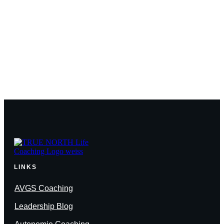
tgespräch
nverbindlich
LINKS
AVGS Coaching
Leadership Blog